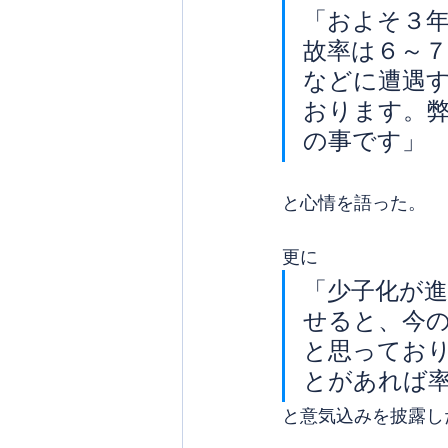
「およそ３
故率は６～
などに遭遇
おります。
の事です」
と心情を語った。
更に
「少子化が
せると、今
と思ってお
とがあれば
と意気込みを披露し