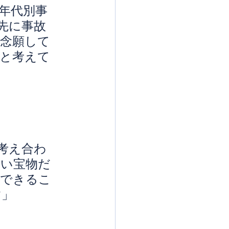
年代別事
先に事故
念願して
と考えて
考え合わ
ない宝物だ
献できるこ
す」