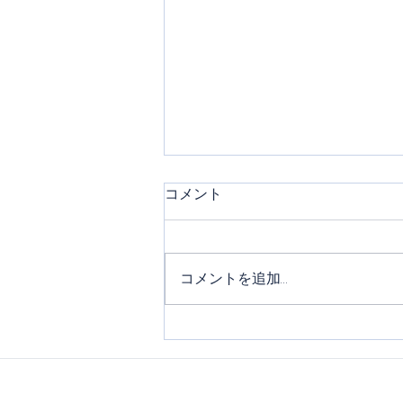
コメント
コメントを追加…
【崇仁地域ボランティア美化
活動実施】建設タイムズ（8
月3日号）に掲載されまし