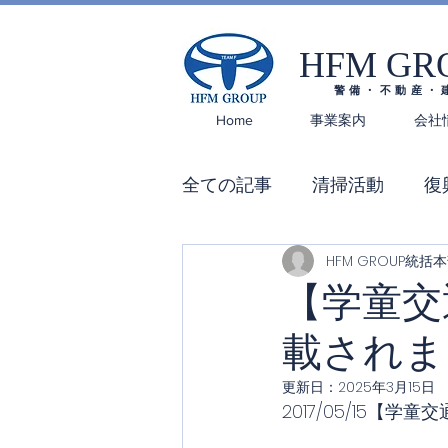
HFM GR
警備・不動産・
Home
事業案内
会社
全ての記事
清掃活動
復
HFM GROUP統括
【学童交
載されま
更新日：
2025年3月15日
2017/05/15