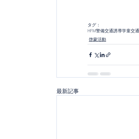
タグ：
HFM
警備
交通誘導
学童
交
啓蒙活動
最新記事