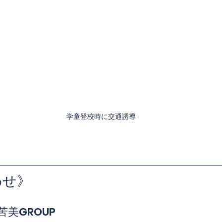
学童登校時に交通誘導
わせ》
苦美GROUP