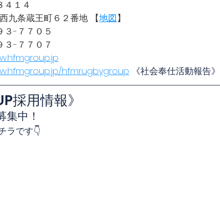
８４１４
 京都市南区西九条蔵王町６２番地 【
地図
】
９３-７７０５
９３-７７０７
w.hfmgroup.jp
ww.hfmgroup.jp/hfmrugbygroup
 《社会奉仕活動報告》
OUP採用情報》
募集中！
ラです👇