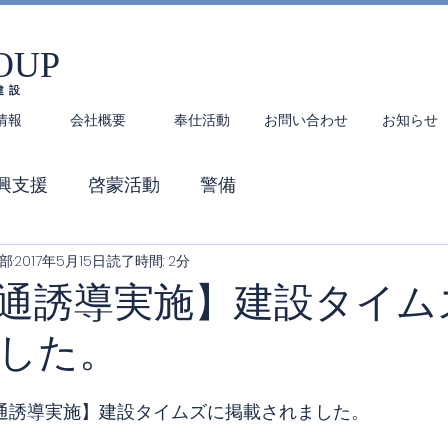
OUP
建設
情報
会社概要
奉仕活動
お問い合わせ
お知らせ
興支援
啓蒙活動
警備
本部
2017年5月15日
読了時間: 2分
通誘導実施】建設タイム
した。
【学童交通誘導実施】建設タイムズに掲載されました。