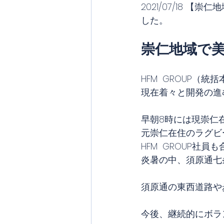
2021/07/18
した。
崇仁地域で
HFM  GROUP（
現在着々と開発の進
早朝8時には現崇仁
元崇仁在住のラグビ
HFM  GROUP
炎暑の中、須原通七
須原通の東西道路や
今後、継続的にボラ