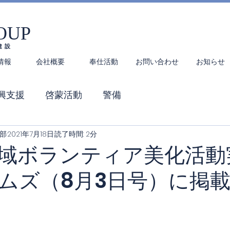
OUP
建設
情報
会社概要
奉仕活動
お問い合わせ
お知らせ
興支援
啓蒙活動
警備
本部
2021年7月18日
読了時間: 2分
域ボランティア美化活動
ムズ（8月3日号）に掲