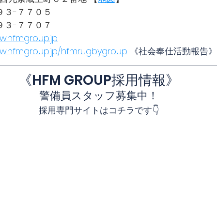
９３-７７０５
９３-７７０７
w.hfmgroup.jp
ww.hfmgroup.jp/hfmrugbygroup
 《社会奉仕活動報告》
《HFM GROUP採用情報》
警備員スタッフ募集中！
採用専門サイトはコチラです👇