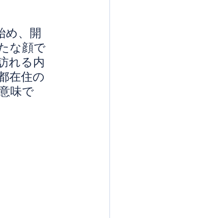
始め、開
たな顔で
訪れる内
都在住の
意味で