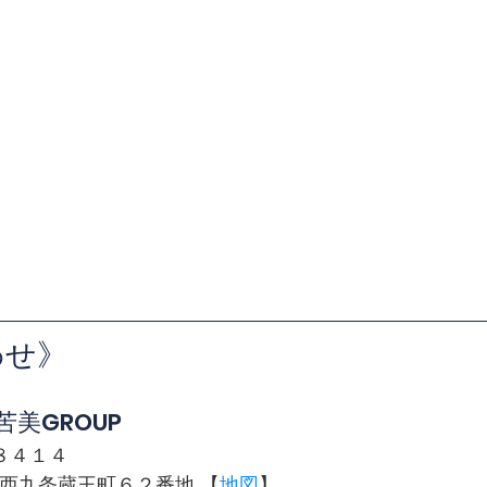
わせ》
苦美GROUP
８４１４
 京都市南区西九条蔵王町６２番地 【
地図
】