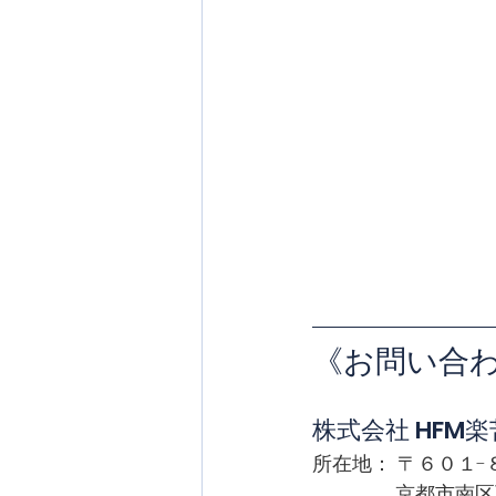
《お問い合
株式会社 HFM楽
所在地： 〒６０１-
              