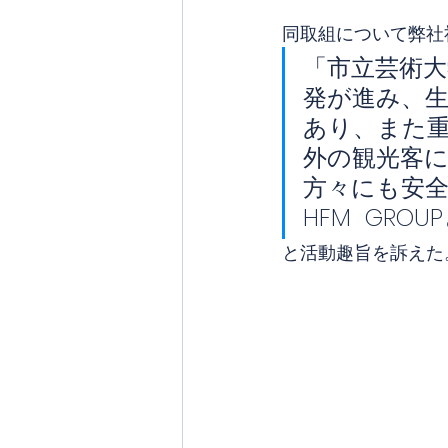
同取組について弊社
「市立芸術
発が進み、
あり、また
外の観光客
方々にも安
HFM  G
と活動趣旨を訴えた