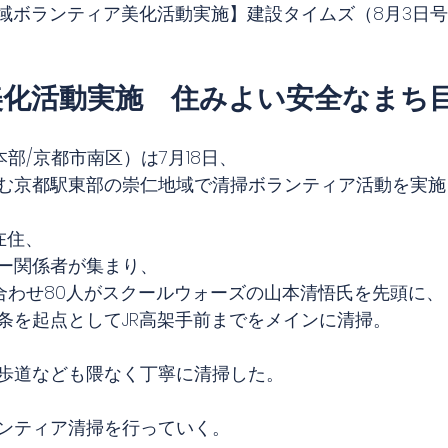
 【崇仁地域ボランティア美化活動実施】建設タイムズ（8月3
美化活動実施　住みよい安全なまち
統括本部/京都市南区）は7月18日、
む京都駅東部の崇仁地域で清掃ボランティア活動を実施
在住、
ー関係者が集まり、
社員も合わせ80人がスクールウォーズの山本清悟氏を先頭に、
条を起点としてJR高架手前までをメインに清掃。
歩道なども隈なく丁寧に清掃した。
ンティア清掃を行っていく。