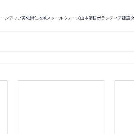
リーンアップ
美化
崇仁地域
スクールウォーズ
山本清悟
ボランティア
建設