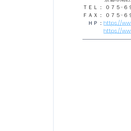
ＴＥＬ： ０７５-６
ＦＡＸ： ０７５-６
　ＨＰ：
https://ww
https://w