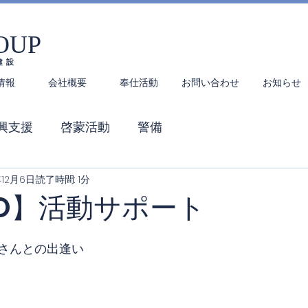
OUP
建設
情報
会社概要
奉仕活動
お問い合わせ
お知らせ
興支援
啓蒙活動
警備
年12月6日
読了時間: 1分
g-O】活動サポート
ng-Oさんとの出逢い