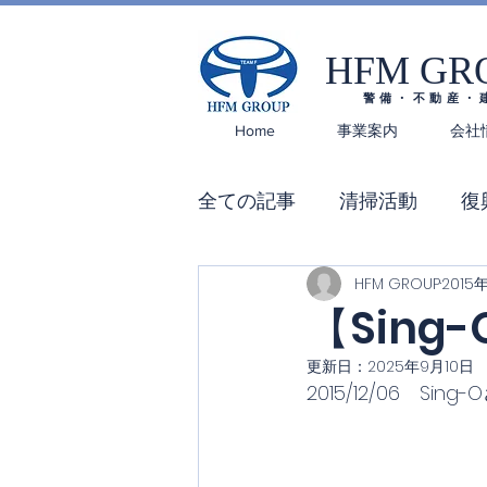
HFM GR
警備・不動産・
Home
事業案内
会社
全ての記事
清掃活動
復
HFM GROUP
2015
【Sin
更新日：
2025年9月10日
2015/12/06　Si