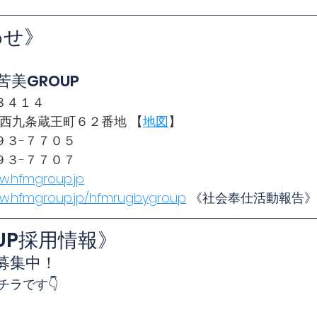
わせ》
苦美GROUP
８４１４
 京都市南区西九条蔵王町６２番地 【
地図
】
９３-７７０５
９３-７７０７
w.hfmgroup.jp
ww.hfmgroup.jp/hfmrugbygroup
 《社会奉仕活動報告》
OUP採用情報》
募集中！
ラです👇