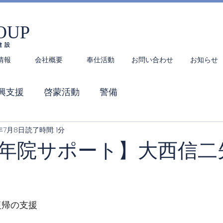
OUP
建設
情報
会社概要
奉仕活動
お問い合わせ
お知らせ
興支援
啓蒙活動
警備
年7月8日
読了時間: 1分
年院サポート】大西信二
復帰の支援