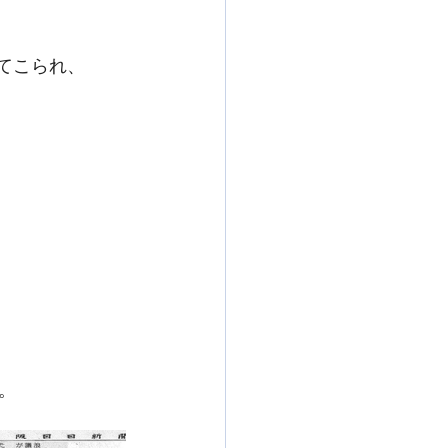
けてこられ、
。