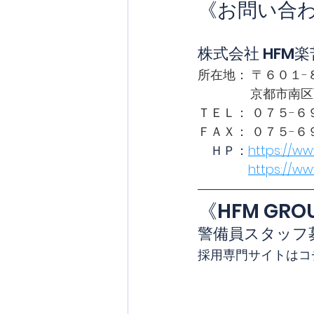
《お問い合
株式会社 HFM楽
所在地： 〒６０１-
              
ＴＥＬ： ０７５-６
ＦＡＸ： ０７５-６
　ＨＰ：
https://ww
https://w
《HFM GR
警備員スタッフ
採用専門サイトはコチ