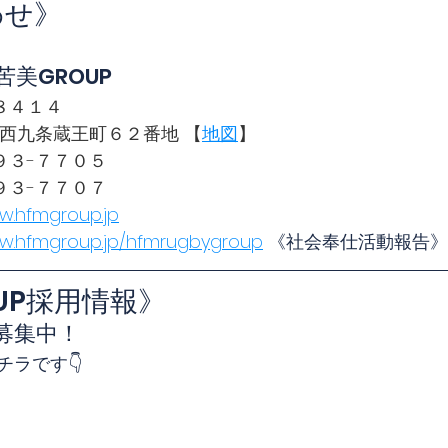
わせ》
苦美GROUP
８４１４
 京都市南区西九条蔵王町６２番地 【
地図
】
９３-７７０５
９３-７７０７
w.hfmgroup.jp
ww.hfmgroup.jp/hfmrugbygroup
 《社会奉仕活動報告》
OUP採用情報》
募集中！
ラです👇