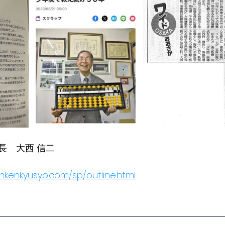
長　大西 信二
nkenkyusyo.com/sp/outline.html