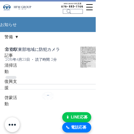
HFM GROUP 本社直通
075- 693-7705
HFM GROUP
警備・不動産・建設
お知らせ
警備
全ての
京都駅東部地域に防犯カメラ
記事
2019年4月23日
読了時間: 2分
清掃活
動
復興支
援
啓蒙活
HFM GROUP
動
警備・不動産・建設
© HFM GROUP
警備
📱 LINE応募
📞 電話応募